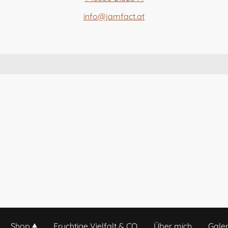
info@jamfact.at
Shop
Fruchtige Vielfalt & CO
Über mich
Galer